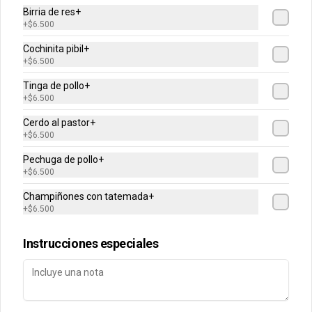
Birria de res+
+
$6.500
Cochinita pibil+
+
$6.500
Conócenos
Tinga de pollo+
+
$6.500
Despacho
Cerdo al pastor+
+
$6.500
Términos y condiciones
Política de privacidad
Pechuga de pollo+
+
$6.500
Redes sociales
Champiñones con tatemada+
+
$6.500
Instagram
Instrucciones especiales
Mi cuenta
Pedir
Iniciar sesión