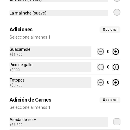
La malinche (suave)
$6.500
Adiciones
Opcional
Seleccione al menos 1
Adiciones
Guacamole
0
+
$1.700
MA-CHI-TA
Pico de gallo
Deliciosa mayonesa preparada con 
0
chile chipotle y tamarindo, de sabor 
+
$900
agridulce y ahumado. No es picante
Totopos
0
+
$3.700
$1.200
Adición de Carnes
Opcional
Seleccione al menos 1
Asada de res+
+
$6.500