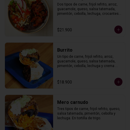
Dos tipos de carne, frijol refrito, arroz, 
guacamole, queso, salsa tatemada, 
pimentón, cebolla, lechuga, crocantes 
de maíz con crema agria y pico de 
gallo.
$21.900
Burrito
Un tipo de carne, frijol refrito, arroz, 
guacamole, queso, salsa tatemada, 
pimentón, cebolla, lechuga y crema 
agria. En tortilla de trigo.
$18.900
Mero carnudo
Tres tipos de carne, frijol refrito, queso, 
salsa tatemada, pimentón, cebolla y 
lechuga. En tortilla de trigo.