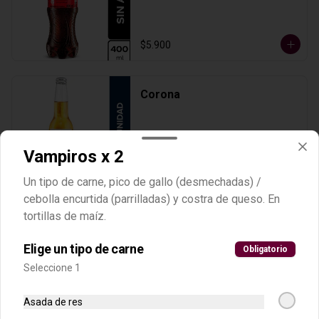
$5.900
Corona
Vampiros x 2
$8.500
Un tipo de carne, pico de gallo (desmechadas) /
cebolla encurtida (parrilladas) y costra de queso. En
tortillas de maíz.
Jugo frutos rojos
Combinación de mora. Fresa y 
Elige un tipo de carne
Obligatorio
granadina; con leche y azúcar.
Seleccione 1
$6.500
Asada de res