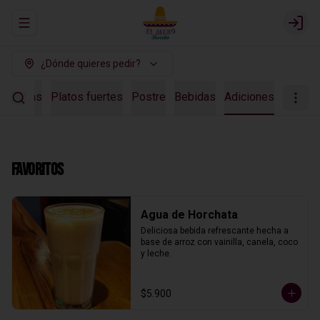
Abrir menu de navegación
Login
¿Dónde quieres pedir?
Entradas
Platos fuertes
Postre
Bebidas
Adiciones
Favoritos
Agua de Horchata
Deliciosa bebida refrescante hecha a 
base de arroz con vainilla, canela, coco 
y leche.
$5.900