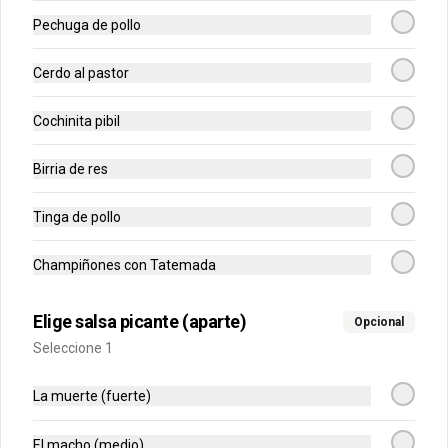
Pechuga de pollo
Jugo naranja-piña
Combinación de naranja exprimida y 
Cerdo al pastor
piña, con leche y azúcar.
Cochinita pibil
$6.500
Birria de res
Tinga de pollo
Limonada
Preparación natural de limón contiene 
azúcar.
Champiñones con Tatemada
Elige salsa picante (aparte)
Opcional
$3.800
Seleccione 1
La muerte (fuerte)
Póker
El macho (medio)