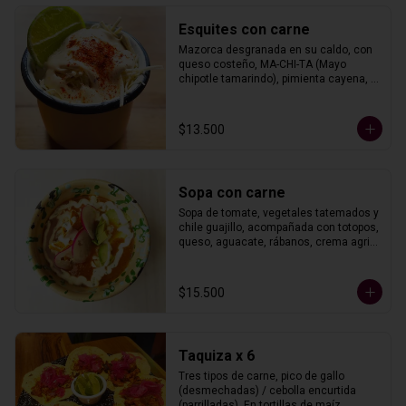
Esquites con carne
Mazorca desgranada en su caldo, con 
queso costeño, MA-CHI-TA (Mayo 
chipotle tamarindo), pimienta cayena, 
limón y un tipo de carne.
$13.500
Sopa con carne
Sopa de tomate, vegetales tatemados y 
chile guajillo, acompañada con totopos, 
queso, aguacate, rábanos, crema agria 
y un tipo de carne.
$15.500
Taquiza x 6
Tres tipos de carne, pico de gallo 
(desmechadas) / cebolla encurtida 
(parrilladas). En tortillas de maíz.