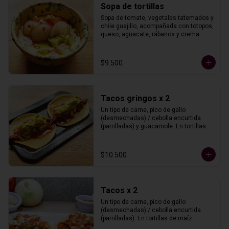
Sopa de tortillas
Sopa de tomate, vegetales tatemados y 
chile guajillo, acompañada con totopos, 
queso, aguacate, rábanos y crema 
agria.
$9.500
Tacos gringos x 2
Un tipo de carne, pico de gallo 
(desmechadas) / cebolla encurtida 
(parrilladas) y guacamole. En tortillas 
de maíz.
$10.500
Tacos x 2
Un tipo de carne, pico de gallo 
(desmechadas) / cebolla encurtida 
(parrilladas). En tortillas de maíz.