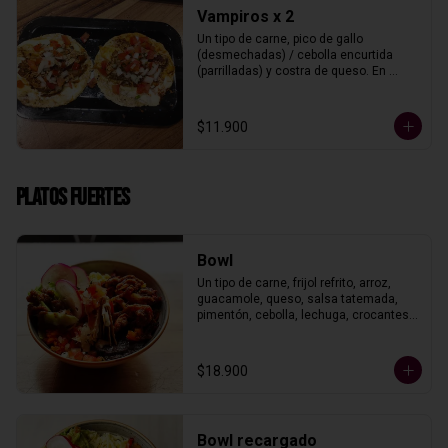
Vampiros x 2
Un tipo de carne, pico de gallo 
(desmechadas) / cebolla encurtida 
(parrilladas) y costra de queso. En 
tortillas de maíz.
$11.900
Platos fuertes
Bowl
Un tipo de carne, frijol refrito, arroz, 
guacamole, queso, salsa tatemada, 
pimentón, cebolla, lechuga, crocantes 
de maíz con crema agria y pico de 
gallo.
$18.900
Bowl recargado