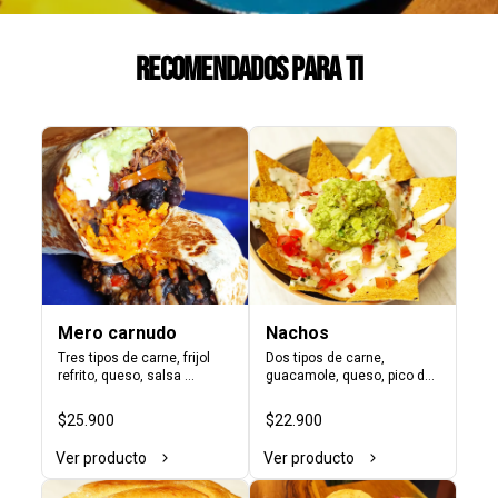
Recomendados para ti
Mero carnudo
Nachos
Tres tipos de carne, frijol 
Dos tipos de carne, 
refrito, queso, salsa 
guacamole, queso, pico de 
tatemada, pimentón, 
gallo, crema agria y tortillas 
cebolla y lechuga. En tortilla 
de maíz crocantes.
$25.900
$22.900
de trigo.
Ver producto
Ver producto