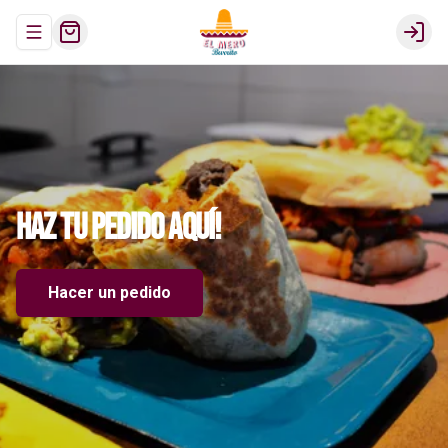
Abrir menu de navegación
Login
Haz
tu
pedido
aquí!
Hacer un pedido