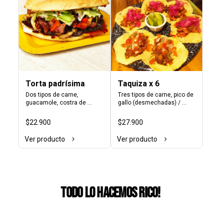
Torta padrísima
Taquiza x 6
Dos tipos de carne, 
Tres tipos de carne, pico de 
guacamole, costra de 
gallo (desmechadas) / 
queso, salsa tatemada, 
cebolla encurtida 
pimentón, cebolla, lechuga 
(parrilladas). En tortillas de 
$22.900
$27.900
y crema agria. En pan telera.
maíz.
Ver producto
Ver producto
Todo lo hacemos rico!
Entradas
Platos fuertes
Postre