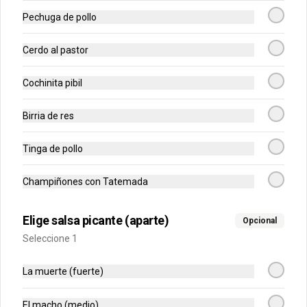
Pechuga de pollo
Jugo naranja-piña
Combinación de naranja exprimida y 
Cerdo al pastor
piña, con leche y azúcar.
Cochinita pibil
$6.500
Birria de res
Tinga de pollo
Limonada
Preparación natural de limón contiene 
azúcar.
Champiñones con Tatemada
Elige salsa picante (aparte)
Opcional
$3.800
Seleccione 1
La muerte (fuerte)
Póker
El macho (medio)