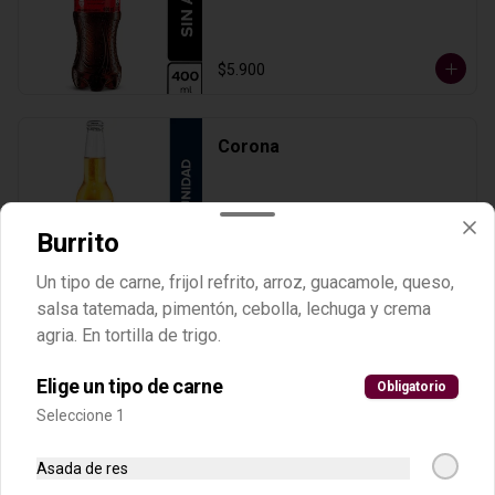
$5.900
Corona
Burrito
$8.500
Un tipo de carne, frijol refrito, arroz, guacamole, queso,
salsa tatemada, pimentón, cebolla, lechuga y crema
agria. En tortilla de trigo.
Jugo frutos rojos
Combinación de mora. Fresa y 
Elige un tipo de carne
Obligatorio
granadina; con leche y azúcar.
Seleccione 1
$6.500
Asada de res