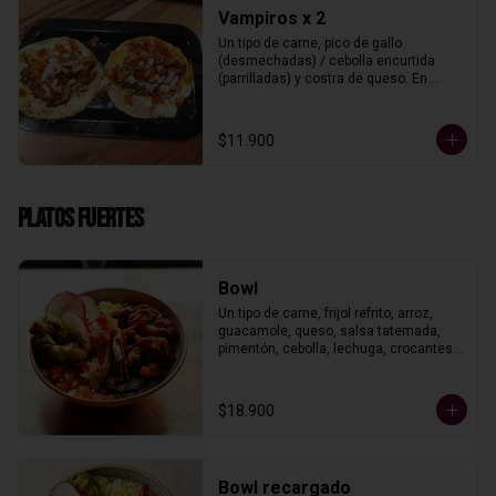
Vampiros x 2
Un tipo de carne, pico de gallo 
(desmechadas) / cebolla encurtida 
(parrilladas) y costra de queso. En 
tortillas de maíz.
$11.900
Platos fuertes
Bowl
Un tipo de carne, frijol refrito, arroz, 
guacamole, queso, salsa tatemada, 
pimentón, cebolla, lechuga, crocantes 
de maíz con crema agria y pico de 
gallo.
$18.900
Bowl recargado