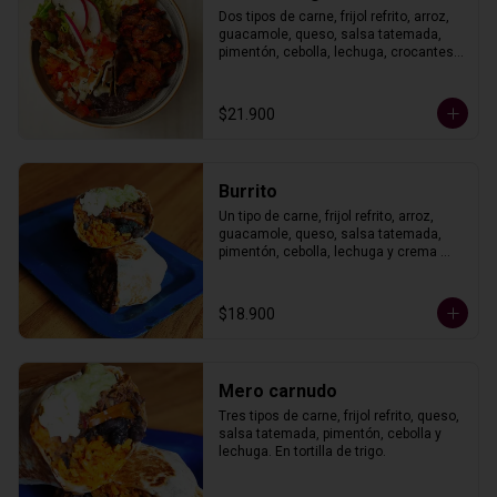
Dos tipos de carne, frijol refrito, arroz, 
guacamole, queso, salsa tatemada, 
pimentón, cebolla, lechuga, crocantes 
de maíz con crema agria y pico de 
gallo.
$21.900
Burrito
Un tipo de carne, frijol refrito, arroz, 
guacamole, queso, salsa tatemada, 
pimentón, cebolla, lechuga y crema 
agria. En tortilla de trigo.
$18.900
Mero carnudo
Tres tipos de carne, frijol refrito, queso, 
salsa tatemada, pimentón, cebolla y 
lechuga. En tortilla de trigo.