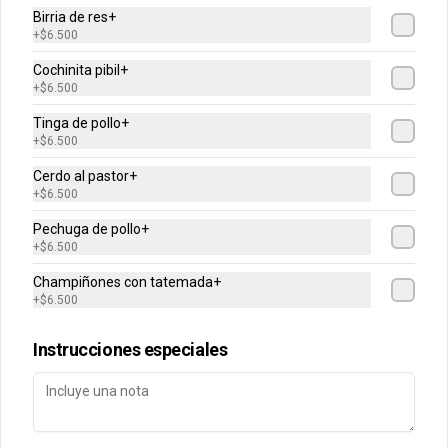
Birria de res+
+
$6.500
Cochinita pibil+
+
$6.500
Conócenos
Tinga de pollo+
+
$6.500
Despacho
Cerdo al pastor+
+
$6.500
Términos y condiciones
Política de privacidad
Pechuga de pollo+
+
$6.500
Redes sociales
Champiñones con tatemada+
+
$6.500
Instagram
Instrucciones especiales
Mi cuenta
Pedir
Iniciar sesión