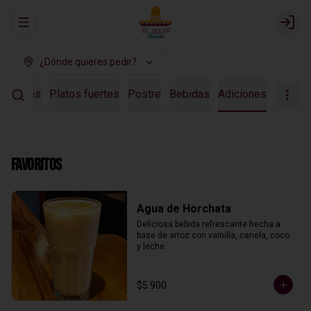
Abrir menu de navegación
Login
¿Dónde quieres pedir?
Entradas
Platos fuertes
Postre
Bebidas
Adiciones
Favoritos
Agua de Horchata
Deliciosa bebida refrescante hecha a 
base de arroz con vainilla, canela, coco 
y leche.
$5.900