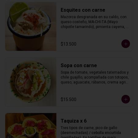
Esquites con carne
Mazorca desgranada en su caldo, con 
queso costeño, MA-CHI-TA (Mayo 
chipotle tamarindo), pimienta cayena, 
limón y un tipo de carne.
$13.500
Sopa con carne
Sopa de tomate, vegetales tatemados y 
chile guajillo, acompañada con totopos, 
queso, aguacate, rábanos, crema agria 
y un tipo de carne.
$15.500
Taquiza x 6
Tres tipos de carne, pico de gallo 
(desmechadas) / cebolla encurtida 
(parrilladas). En tortillas de maíz.