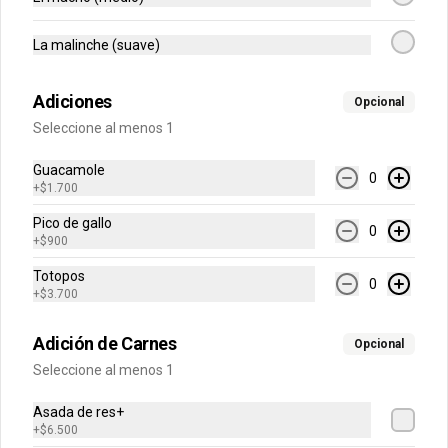
La malinche (suave)
$6.500
Adiciones
Opcional
Seleccione al menos 1
Adiciones
Guacamole
0
+
$1.700
MA-CHI-TA
Pico de gallo
Deliciosa mayonesa preparada con 
0
chile chipotle y tamarindo, de sabor 
+
$900
agridulce y ahumado. No es picante
Totopos
0
+
$3.700
$1.200
Adición de Carnes
Opcional
Seleccione al menos 1
Asada de res+
+
$6.500