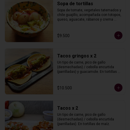
Sopa de tortillas
Sopa de tomate, vegetales tatemados y 
chile guajillo, acompañada con totopos, 
queso, aguacate, rábanos y crema 
agria.
$9.500
Tacos gringos x 2
Un tipo de carne, pico de gallo 
(desmechadas) / cebolla encurtida 
(parrilladas) y guacamole. En tortillas 
de maíz.
$10.500
Tacos x 2
Un tipo de carne, pico de gallo 
(desmechadas) / cebolla encurtida 
(parrilladas). En tortillas de maíz.